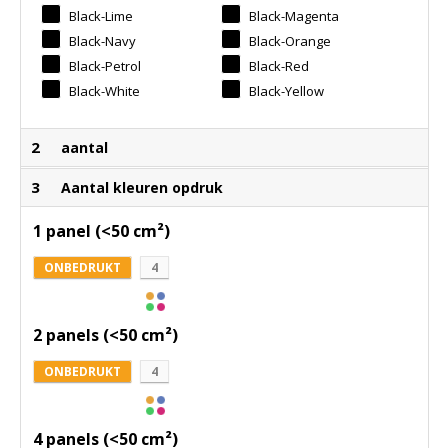
Black-Lime
Black-Magenta
Black-Navy
Black-Orange
Black-Petrol
Black-Red
Black-White
Black-Yellow
2
aantal
3
Aantal kleuren opdruk
1 panel (<50 cm²)
ONBEDRUKT
4
2 panels (<50 cm²)
ONBEDRUKT
4
4 panels (<50 cm²)