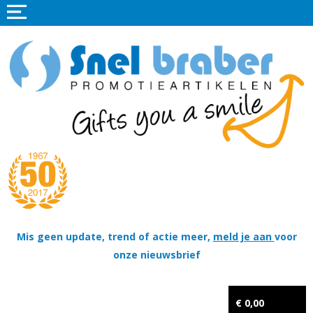
Home
Promotieartikelen
Promotietextiel
Sportkleding
Tassen
Thema's
Wapenschildjes, DT-hangers, Coins & Militaire items
Mis geen update, trend of actie meer,
meld je aan
voor
onze nieuwsbrief
Kerstpakketten
Tastingpakketten
€ 0,00