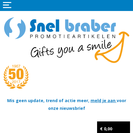
Home
Promotieartikelen
Promotietextiel
Sportkleding
Tassen
Thema's
Wapenschildjes, DT-hangers, Coins & Militaire items
Mis geen update, trend of actie meer,
meld je aan
voor
onze nieuwsbrief
Kerstpakketten
Tastingpakketten
€ 0,00