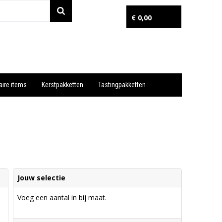
€ 0,00
aire items
Kerstpakketten
Tastingpakketten
Wil je snel een advies? Bel nu 053-7920045 of 06-55731304
Jouw selectie
Voeg een aantal in bij maat.