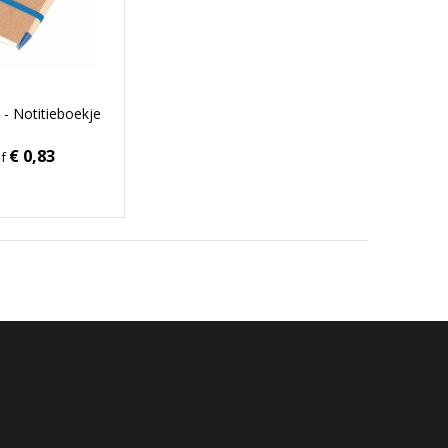
- Notitieboekje
€ 0,83
af