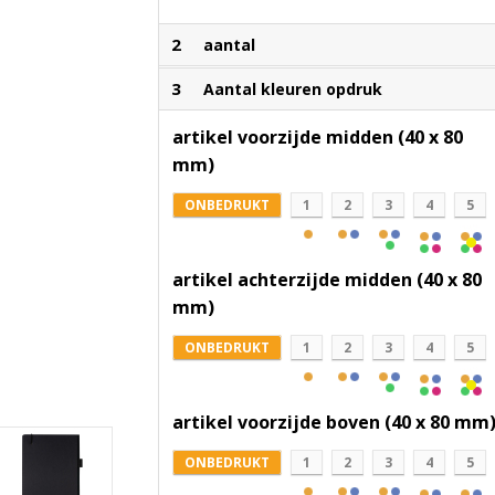
2
aantal
3
Aantal kleuren opdruk
artikel voorzijde midden (40 x 80
mm)
ONBEDRUKT
1
2
3
4
5
artikel achterzijde midden (40 x 80
mm)
ONBEDRUKT
1
2
3
4
5
artikel voorzijde boven (40 x 80 mm
ONBEDRUKT
1
2
3
4
5