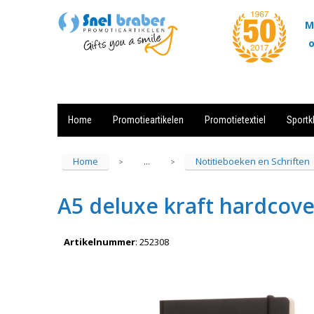
M
o
Home
Promotieartikelen
Promotietextiel
Sportk
Showroom
Contact
Actie
Home
Notitieboeken en Schriften
...
>
>
A5 deluxe kraft hardcove
Artikelnummer
:
252308