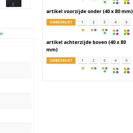
artikel voorzijde onder (40 x 80 mm)
ONBEDRUKT
1
2
3
4
5
ie
artikel achterzijde boven (40 x 80
mm)
ONBEDRUKT
1
2
3
4
5