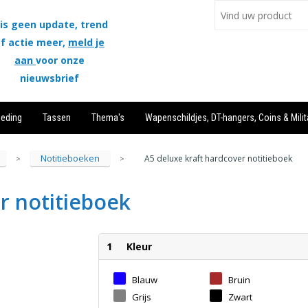
is geen update, trend
f actie meer,
meld je
aan
voor onze
nieuwsbrief
leding
Tassen
Thema's
Wapenschildjes, DT-hangers, Coins & Milit
Notitieboeken
A5 deluxe kraft hardcover notitieboek
>
>
r notitieboek
1
Kleur
Blauw
Bruin
Grijs
Zwart