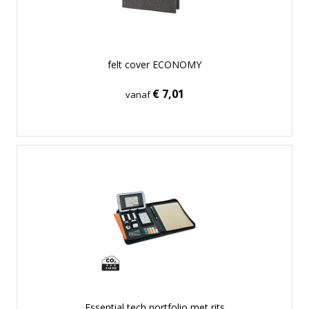
felt cover ECONOMY
€ 7,01
vanaf
Essential tech portfolio met rits