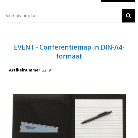
Showroom
Contact
Actie
EVENT - Conferentiemap in DIN-A4-
Wil je snel een advies? Bel nu 053-7920045 of 06-55731304
formaat
Artikelnummer
:
22191