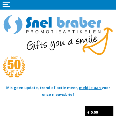
Home
Promotieartikelen
Promotietextiel
Sportkleding
Tassen
Thema's
Wapenschildjes, DT-hangers, Coins & Militaire items
Mis geen update, trend of actie meer,
meld je aan
voor
onze nieuwsbrief
Kerstpakketten
Tastingpakketten
€ 0,00