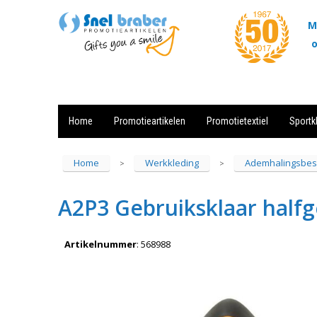
M
o
Home
Promotieartikelen
Promotietextiel
Sportk
Showroom
Contact
Actie
Home
Werkkleding
Ademhalingsbes
>
>
A2P3 Gebruiksklaar half
Artikelnummer
:
568988