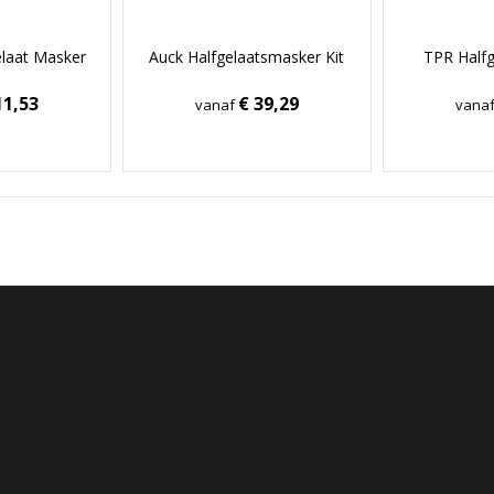
elaat Masker
Auck Halfgelaatsmasker Kit
TPR Half
11,53
€ 39,29
vanaf
vana