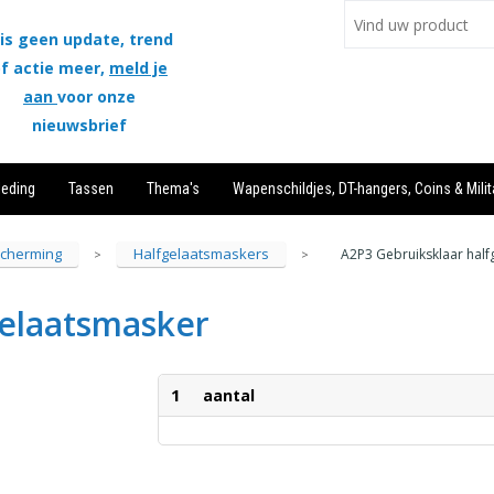
is geen update, trend
f actie meer,
meld je
aan
voor onze
nieuwsbrief
leding
Tassen
Thema's
Wapenschildjes, DT-hangers, Coins & Milit
cherming
Halfgelaatsmaskers
A2P3 Gebruiksklaar half
>
>
gelaatsmasker
1
aantal