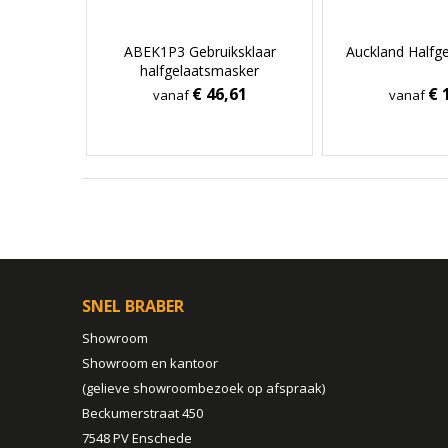
ABEK1P3 Gebruiksklaar
Auckland Halfg
halfgelaatsmasker
€ 46,61
€ 
vanaf
vanaf
SNEL BRABER
Showroom
Showroom en kantoor
(gelieve showroombezoek op afspraak)
Beckumerstraat 450
7548 PV Enschede