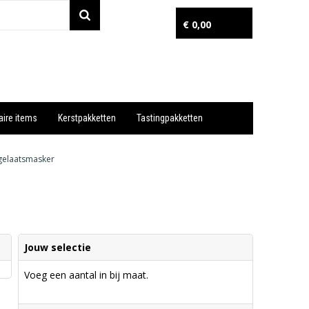
€ 0,00
aire items
Kerstpakketten
Tastingpakketten
Wil je snel een advies? Bel nu 053-7920045 of 06-55731304
gelaatsmasker
Jouw selectie
Voeg een aantal in bij maat.