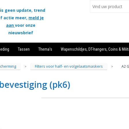
is geen update, trend
f actie meer,
meld je
aan
voor onze
nieuwsbrief
leding
Tassen
Thema's
Wapenschildjes, DT-hangers, Coins & Milit
cherming
Filters voor half- en volgelaatsmaskers
A2 G
>
>
bevestiging (pk6)