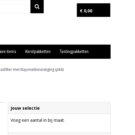
€ 0,00
aire items
Kerstpakketten
Tastingpakketten
Wil je snel een advies? Bel nu 053-7920045 of 06-55731304
asfilter met Bayonetbevestiging (pk6)
Jouw selectie
Voeg een aantal in bij maat.