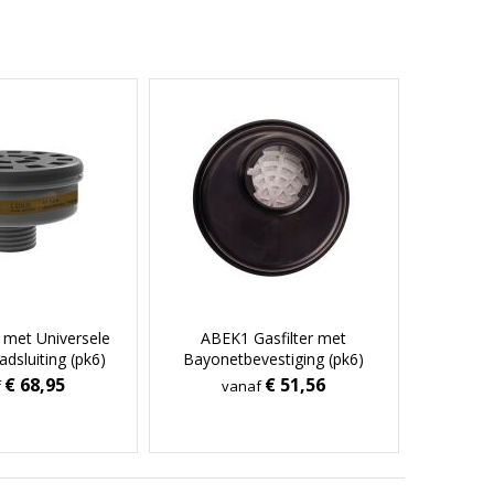
r met Universele
ABEK1 Gasfilter met
dsluiting (pk6)
Bayonetbevestiging (pk6)
€ 68,95
€ 51,56
f
vanaf