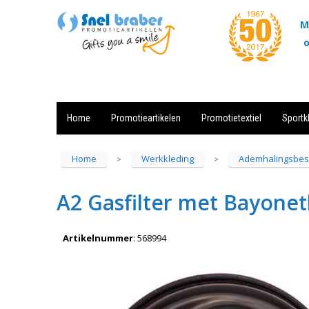
M
o
Home
Promotieartikelen
Promotietextiel
Sportk
Showroom
Contact
Actie
Home
Werkkleding
Ademhalingsbes
>
>
A2 Gasfilter met Bayonet
Artikelnummer
:
568994