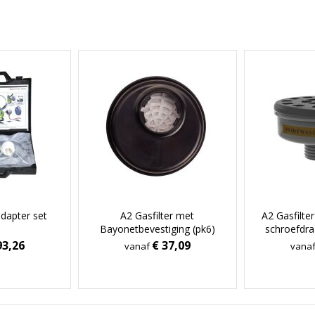
adapter set
A2 Gasfilter met
A2 Gasfilte
Bayonetbevestiging (pk6)
schroefdraa
93,26
€ 37,09
vanaf
vana