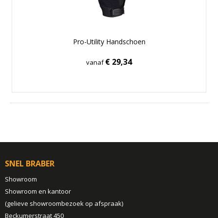
Pro-Utility Handschoen
€ 29,34
vanaf
SNEL BRABER
Showroom
Showroom en kantoor
(gelieve showroombezoek op afspraak)
Beckumerstraat 450