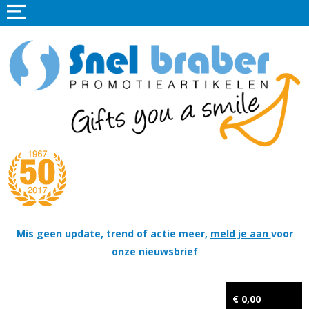
Home
Promotieartikelen
Promotietextiel
Sportkleding
Tassen
Thema's
Wapenschildjes, DT-hangers, Coins & Militaire items
Mis geen update, trend of actie meer,
meld je aan
voor
onze nieuwsbrief
Kerstpakketten
Tastingpakketten
€ 0,00