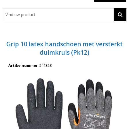
Showroom
Contact
Actie
Grip 10 latex handschoen met versterkt
Wil je snel een advies? Bel nu 053-7920045 of 06-55731304
duimkruis (Pk12)
Artikelnummer
:
541328