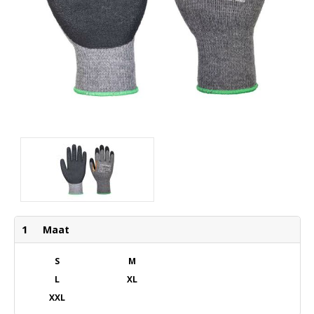
1
Maat
S
M
L
XL
XXL