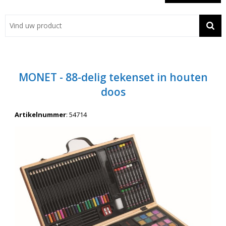
Showroom
Contact
Actie
MONET - 88-delig tekenset in houten
Wil je snel een advies? Bel nu 053-7920045 of 06-55731304
doos
Artikelnummer
:
54714