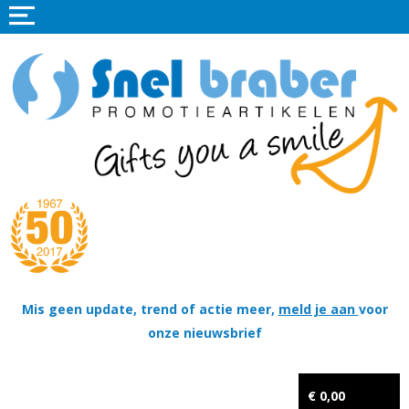
Home
Promotieartikelen
Promotietextiel
Sportkleding
Tassen
Thema's
Wapenschildjes, DT-hangers, Coins & Militaire items
Mis geen update, trend of actie meer,
meld je aan
voor
onze nieuwsbrief
Kerstpakketten
Tastingpakketten
€ 0,00