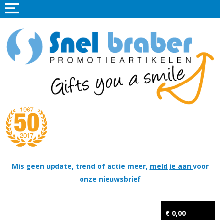
Home
Promotieartikelen
Promotietextiel
Sportkleding
Tassen
Thema's
Wapenschildjes, DT-hangers, Coins & Militaire items
Mis geen update, trend of actie meer,
meld je aan
voor
onze nieuwsbrief
Kerstpakketten
Tastingpakketten
€ 0,00