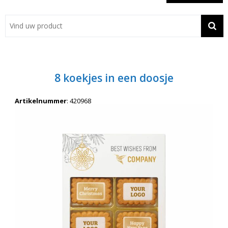
Showroom
Contact
Actie
8 koekjes in een doosje
Wil je snel een advies? Bel nu 053-7920045 of 06-55731304
Artikelnummer
:
420968