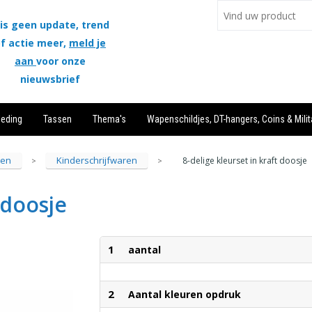
is geen update, trend
f actie meer,
meld je
aan
voor onze
nieuwsbrief
leding
Tassen
Thema's
Wapenschildjes, DT-hangers, Coins & Milit
ren
Kinderschrijfwaren
8-delige kleurset in kraft doosje
>
>
 doosje
1
aantal
2
Aantal kleuren opdruk