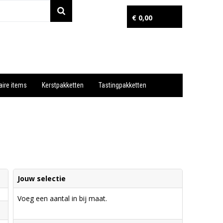
€ 0,00
aire items
Kerstpakketten
Tastingpakketten
Wil je snel een advies? Bel nu 053-7920045 of 06-55731304
Jouw selectie
Voeg een aantal in bij maat.