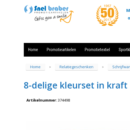
M
o
Home
Promotieartikelen
Promotietextiel
Sportk
Showroom
Contact
Actie
Home
Relatiegeschenken
Schrijfwa
>
>
8-delige kleurset in kraft
Artikelnummer
:
374498