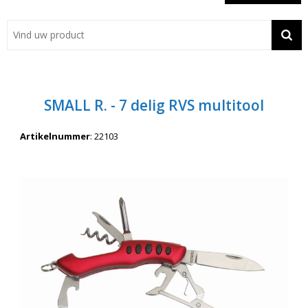
Showroom
Contact
Actie
SMALL R. - 7 delig RVS multitool
Wil je snel een advies? Bel nu 053-7920045 of 06-55731304
Artikelnummer
:
22103