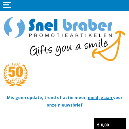
Home
Promotieartikelen
Promotietextiel
Sportkleding
Tassen
Thema's
Wapenschildjes, DT-hangers, Coins & Militaire items
Mis geen update, trend of actie meer,
meld je aan
voor
onze nieuwsbrief
Kerstpakketten
Tastingpakketten
€ 0,00