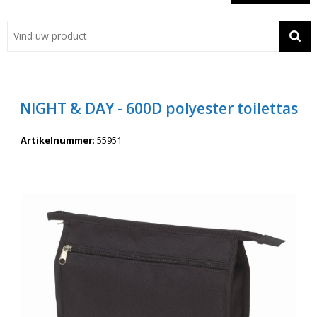
Showroom
Contact
Actie
NIGHT & DAY - 600D polyester toilettas
Wil je snel een advies? Bel nu 053-7920045 of 06-55731304
Artikelnummer
:
55951