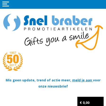
Home
Promotieartikelen
Promotietextiel
Sportkleding
Tassen
Thema's
Wapenschildjes, DT-hangers, Coins & Militaire items
Mis geen update, trend of actie meer,
meld je aan
voor
onze nieuwsbrief
Kerstpakketten
Tastingpakketten
€ 0,00