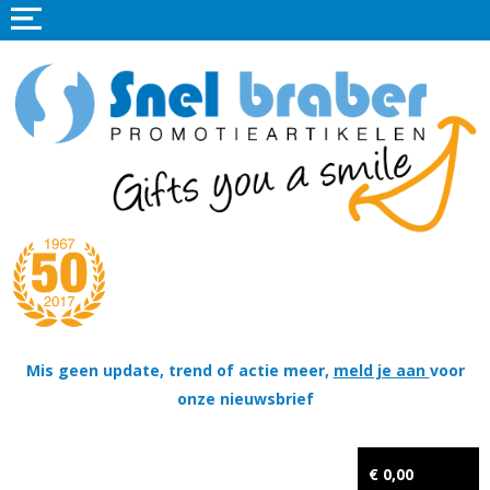
Home
Promotieartikelen
Promotietextiel
Sportkleding
Tassen
Thema's
Wapenschildjes, DT-hangers, Coins & Militaire items
Mis geen update, trend of actie meer,
meld je aan
voor
onze nieuwsbrief
Kerstpakketten
Tastingpakketten
€ 0,00