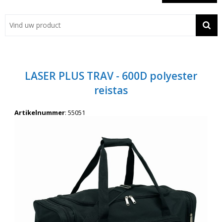
Showroom
Contact
Actie
LASER PLUS TRAV - 600D polyester
Wil je snel een advies? Bel nu 053-7920045 of 06-55731304
reistas
Artikelnummer
:
55051