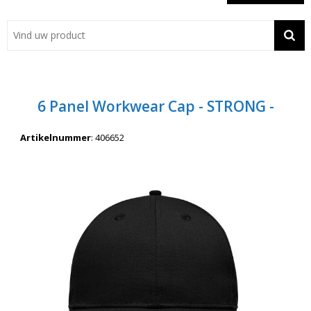
Showroom
Contact
Actie
6 Panel Workwear Cap - STRONG -
Wil je snel een advies? Bel nu 053-7920045 of 06-55731304
Artikelnummer
:
406652