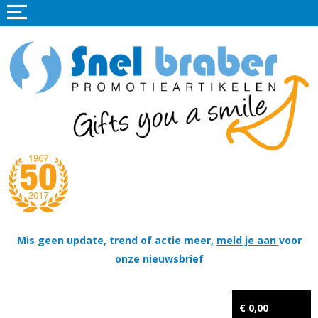
Home
Promotieartikelen
Promotietextiel
Sportkleding
Tassen
Thema's
Wapenschildjes, DT-hangers, Coins & Militaire items
Mis geen update, trend of actie meer,
meld je aan
voor
onze nieuwsbrief
Kerstpakketten
Tastingpakketten
€ 0,00