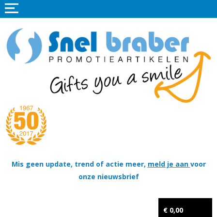
Home
Promotieartikelen
Promotietextiel
Sportkleding
Tassen
Thema's
Wapenschildjes, DT-hangers, Coins & Militaire items
Mis geen update, trend of actie meer,
meld je aan
voor
onze nieuwsbrief
Kerstpakketten
Tastingpakketten
€ 0,00