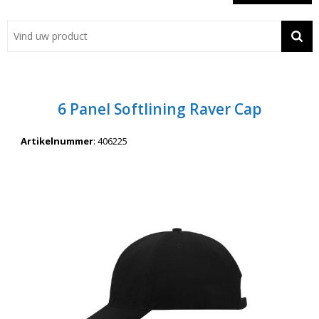
Showroom
Contact
Actie
6 Panel Softlining Raver Cap
Wil je snel een advies? Bel nu 053-7920045 of 06-55731304
Artikelnummer
:
406225