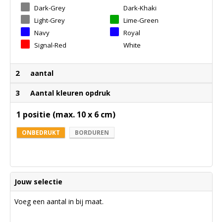
Dark-Grey
Dark-Khaki
Light-Grey
Lime-Green
Navy
Royal
Signal-Red
White
2
aantal
3
Aantal kleuren opdruk
1 positie (max. 10 x 6 cm)
ONBEDRUKT
BORDUREN
Jouw selectie
Voeg een aantal in bij maat.