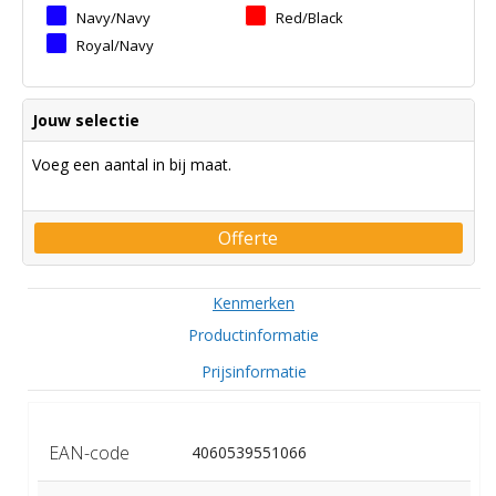
Navy/navy
Red/black
Royal/navy
Jouw selectie
Voeg een aantal in bij maat.
Offerte
Kenmerken
Productinformatie
Prijsinformatie
EAN-code
4060539551066