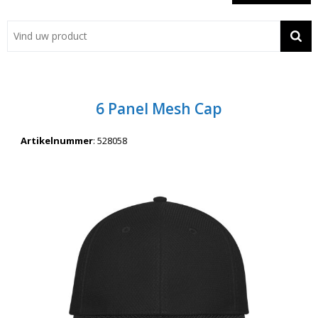
Showroom
Contact
Actie
6 Panel Mesh Cap
Wil je snel een advies? Bel nu 053-7920045 of 06-55731304
Artikelnummer
:
528058