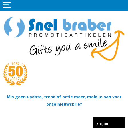
Home
Promotieartikelen
Promotietextiel
Sportkleding
Tassen
Thema's
Wapenschildjes, DT-hangers, Coins & Militaire items
Mis geen update, trend of actie meer,
meld je aan
voor
onze nieuwsbrief
Kerstpakketten
Tastingpakketten
€ 0,00