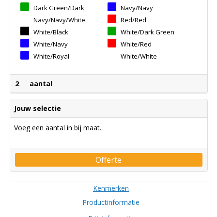
Dark Green/dark
Navy/navy
Green
Navy/navy/white
Red/red
White/black
White/dark Green
White/navy
White/red
White/royal
White/white
2
aantal
Jouw selectie
Voeg een aantal in bij maat.
Offerte
Kenmerken
Productinformatie