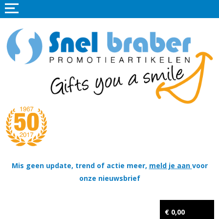
Home
Promotieartikelen
Promotietextiel
Sportkleding
Tassen
Thema's
Wapenschildjes, DT-hangers, Coins & Militaire items
Mis geen update, trend of actie meer,
meld je aan
voor
onze nieuwsbrief
Kerstpakketten
Tastingpakketten
€ 0,00