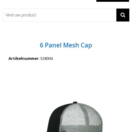
Showroom
Contact
Actie
6 Panel Mesh Cap
Wil je snel een advies? Bel nu 053-7920045 of 06-55731304
Artikelnummer
:
528004