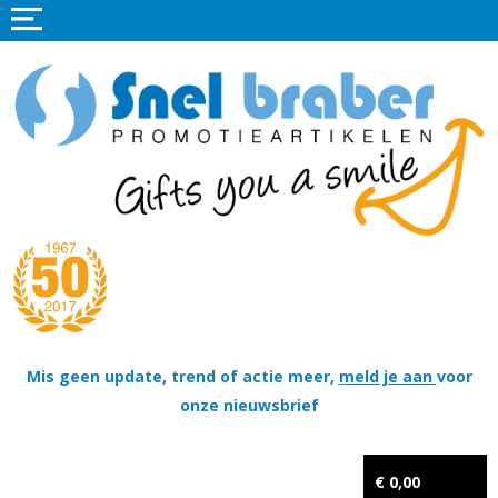
Home
Promotieartikelen
Promotietextiel
Sportkleding
Tassen
Thema's
Wapenschildjes, DT-hangers, Coins & Militaire items
Mis geen update, trend of actie meer,
meld je aan
voor
onze nieuwsbrief
Kerstpakketten
Tastingpakketten
€ 0,00