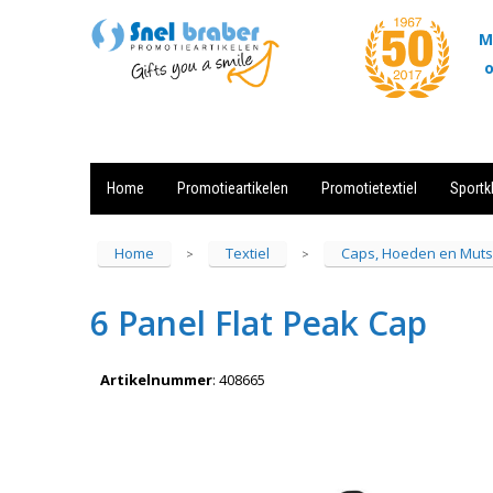
M
o
Home
Promotieartikelen
Promotietextiel
Sportk
Showroom
Contact
Actie
Home
Textiel
Caps, Hoeden en Mut
>
>
6 Panel Flat Peak Cap
Artikelnummer
:
408665