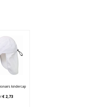
ionairs kindercap
€ 2,73
af