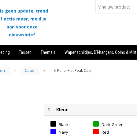
is geen update, trend
f actie meer,
meld je
aan
voor onze
nieuwsbrief
leding
Tassen
Thema's
Wapenschildjes, DT-hangers, Coins & Milit
sen
Caps
6 Panel Flat Peak Cap
>
>
1
Kleur
Black
Dark-Green
Navy
Red