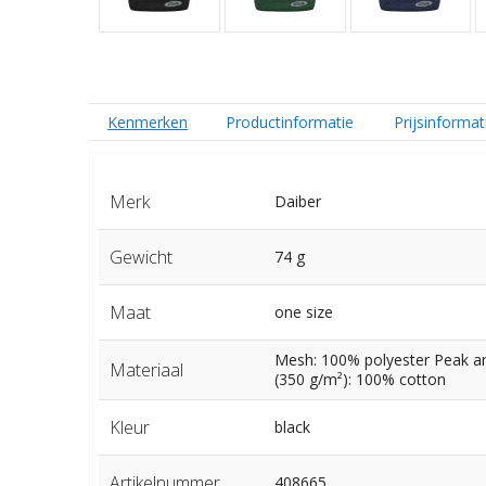
Kenmerken
Productinformatie
Prijsinformat
Merk
Daiber
Gewicht
74 g
Maat
one size
Mesh: 100% polyester Peak an
Materiaal
(350 g/m²): 100% cotton
Kleur
black
Artikelnummer
408665