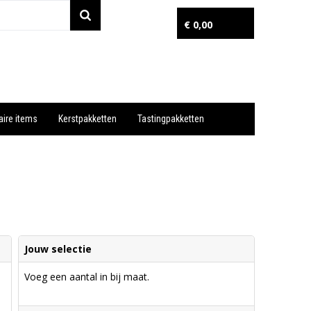
€ 0,00
aire items
Kerstpakketten
Tastingpakketten
Wil je snel een advies? Bel nu 053-7920045 of 06-55731304
Jouw selectie
Voeg een aantal in bij maat.