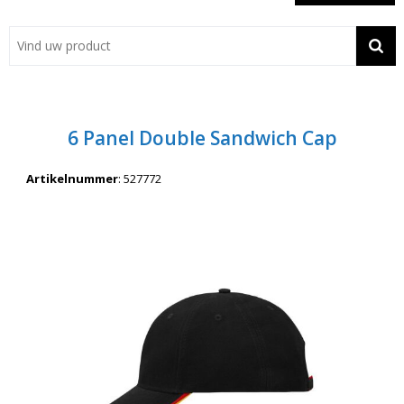
Showroom
Contact
Actie
6 Panel Double Sandwich Cap
Wil je snel een advies? Bel nu 053-7920045 of 06-55731304
Artikelnummer
:
527772