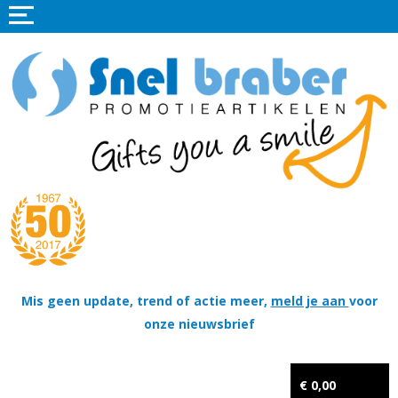
Home
Promotieartikelen
Promotietextiel
Sportkleding
Tassen
Thema's
Wapenschildjes, DT-hangers, Coins & Militaire items
Mis geen update, trend of actie meer,
meld je aan
voor
onze nieuwsbrief
Kerstpakketten
Tastingpakketten
€ 0,00