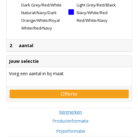
Dark Grey/red/white
Light Grey/red/black
Natural/navy/dark
Navy/white/red
Khaki
Orange/white/royal
Red/white/navy
White/red/navy
2
aantal
Jouw selectie
Voeg een aantal in bij maat.
Offerte
Kenmerken
Productinformatie
Prijsinformatie