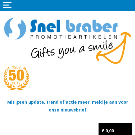
Home
Promotieartikelen
Promotietextiel
Sportkleding
Tassen
Thema's
Wapenschildjes, DT-hangers, Coins & Militaire items
Mis geen update, trend of actie meer,
meld je aan
voor
onze nieuwsbrief
Kerstpakketten
Tastingpakketten
€ 0,00