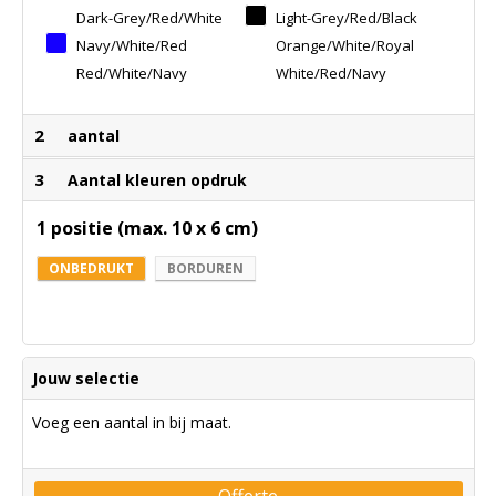
Dark-Grey/red/white
Light-Grey/red/black
Navy/white/red
Orange/white/royal
Red/white/navy
White/red/navy
2
aantal
3
Aantal kleuren opdruk
1 positie (max. 10 x 6 cm)
ONBEDRUKT
BORDUREN
Jouw selectie
Voeg een aantal in bij maat.
Offerte