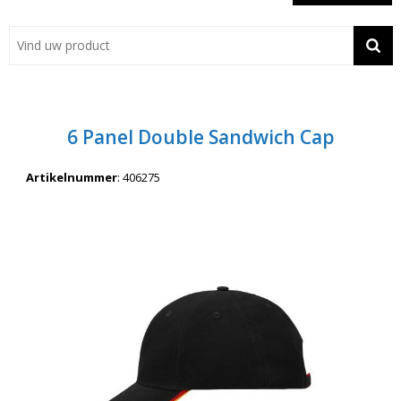
Showroom
Contact
Actie
6 Panel Double Sandwich Cap
Wil je snel een advies? Bel nu 053-7920045 of 06-55731304
Artikelnummer
:
406275