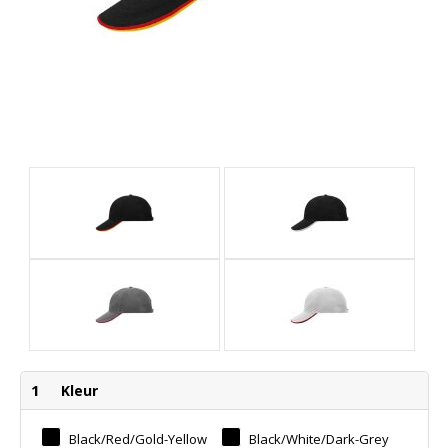
1
Kleur
Black/red/gold-Yellow
Black/white/dark-Grey