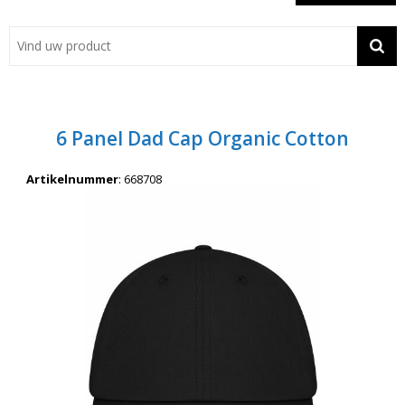
Showroom
Contact
Actie
6 Panel Dad Cap Organic Cotton
Wil je snel een advies? Bel nu 053-7920045 of 06-55731304
Artikelnummer
:
668708