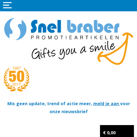
Home
Promotieartikelen
Promotietextiel
Sportkleding
Tassen
Thema's
Wapenschildjes, DT-hangers, Coins & Militaire items
Mis geen update, trend of actie meer,
meld je aan
voor
onze nieuwsbrief
Kerstpakketten
Tastingpakketten
€ 0,00