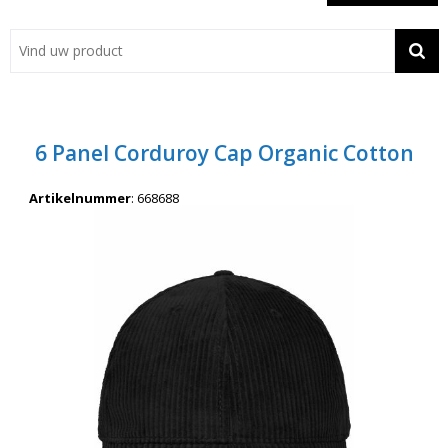
Showroom
Contact
Actie
6 Panel Corduroy Cap Organic Cotton
Wil je snel een advies? Bel nu 053-7920045 of 06-55731304
Artikelnummer
:
668688