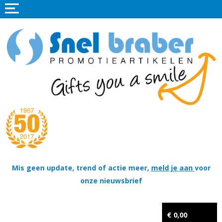
Home
Promotieartikelen
Promotietextiel
Sportkleding
Tassen
Thema's
Wapenschildjes, DT-hangers, Coins & Militaire items
Mis geen update, trend of actie meer,
meld je aan
voor
onze nieuwsbrief
Kerstpakketten
Tastingpakketten
€ 0,00