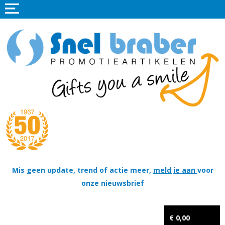
Home
Promotieartikelen
Promotietextiel
Sportkleding
Tassen
Thema's
Wapenschildjes, DT-hangers, Coins & Militaire items
Mis geen update, trend of actie meer,
meld je aan
voor
onze nieuwsbrief
Kerstpakketten
Tastingpakketten
€ 0,00