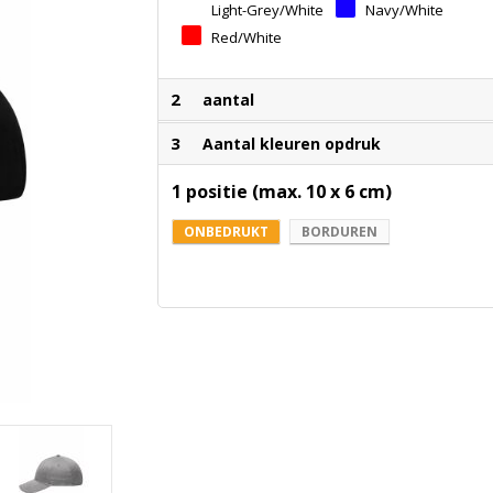
Grey
Light-Grey/white
Navy/white
Red/white
2
aantal
3
Aantal kleuren opdruk
1 positie (max. 10 x 6 cm)
ONBEDRUKT
BORDUREN