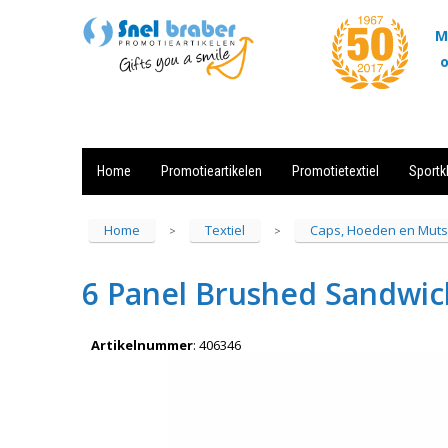
M
o
Home
Promotieartikelen
Promotietextiel
Sportk
Showroom
Contact
Actie
Home
Textiel
Caps, Hoeden en Mut
>
>
6 Panel Brushed Sandwic
Artikelnummer
:
406346