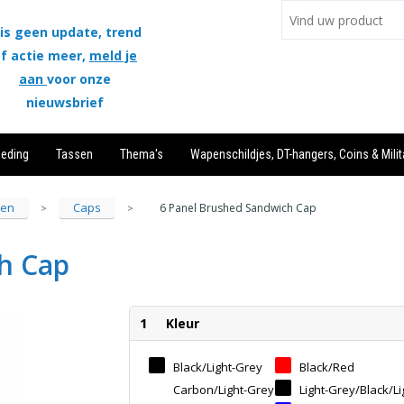
is geen update, trend
f actie meer,
meld je
aan
voor onze
nieuwsbrief
leding
Tassen
Thema's
Wapenschildjes, DT-hangers, Coins & Milit
sen
Caps
6 Panel Brushed Sandwich Cap
>
>
h Cap
1
Kleur
Black/light-Grey
Black/red
Carbon/light-Grey
Light-Grey/black/li