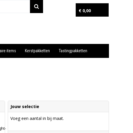
€ 0,00
aire items
Kerstpakketten
Tastingpakketten
Wil je snel een advies? Bel nu 053-7920045 of 06-55731304
Jouw selectie
Voeg een aantal in bij maat.
ght-