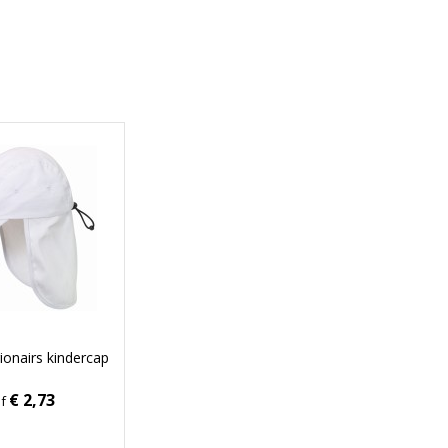
ionairs kindercap
€ 2,73
af