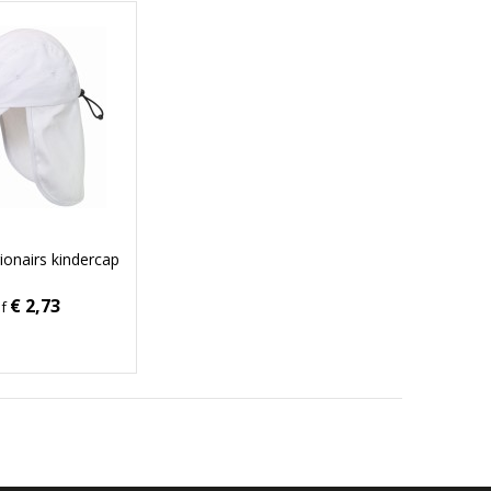
ionairs kindercap
€ 2,73
af