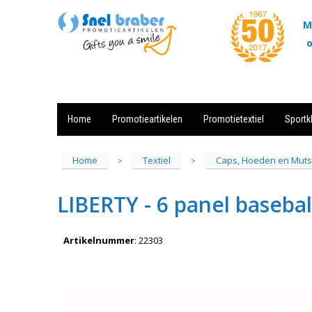
M
o
Home
Promotieartikelen
Promotietextiel
Sportk
Showroom
Contact
Actie
Home
Textiel
Caps, Hoeden en Mut
>
>
LIBERTY - 6 panel basebal
Artikelnummer
:
22303