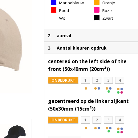
Marineblauw
Oranje
Rood
Roze
Wit
Zwart
2
aantal
3
Aantal kleuren opdruk
centered on the left side of the
front (50x40mm (20cm²))
ONBEDRUKT
1
2
3
4
gecentreerd op de linker zijkant
(50x30mm (15cm²))
ONBEDRUKT
1
2
3
4