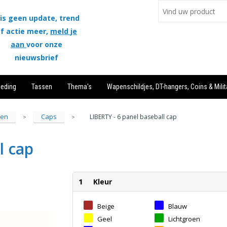
is geen update, trend
f actie meer,
meld je
aan
voor onze
nieuwsbrief
leding
Tassen
Thema's
Wapenschildjes, DT-hangers, Coins & Milit
sen
Caps
LIBERTY - 6 panel baseball cap
>
>
l cap
1
Kleur
Beige
Blauw
Geel
Lichtgroen