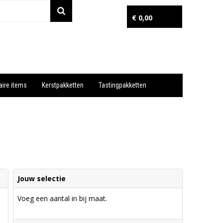
€ 0,00
aire items
Kerstpakketten
Tastingpakketten
Wil je snel een advies? Bel nu 053-7920045 of 06-55731304
Jouw selectie
Voeg een aantal in bij maat.