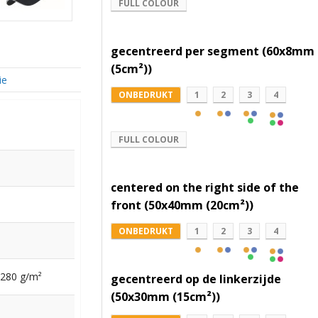
FULL COLOUR
gecentreerd per segment (60x8mm
(5cm²))
ie
ONBEDRUKT
1
2
3
4
FULL COLOUR
centered on the right side of the
front (50x40mm (20cm²))
ONBEDRUKT
1
2
3
4
 280 g/m²
gecentreerd op de linkerzijde
(50x30mm (15cm²))