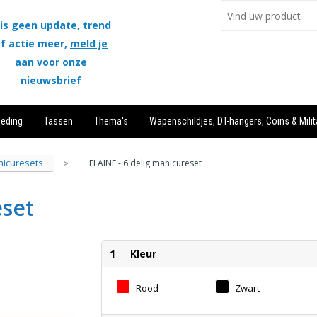
is geen update, trend
f actie meer,
meld je
aan
voor onze
nieuwsbrief
leding
Tassen
Thema's
Wapenschildjes, DT-hangers, Coins & Milit
icuresets
ELAINE - 6 delig manicureset
>
eset
1
Kleur
Rood
Zwart