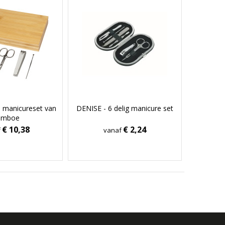
e manicureset van
DENISE - 6 delig manicure set
amboe
€ 10,38
€ 2,24
f
vanaf