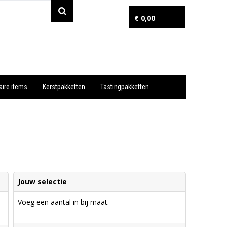
€ 0,00
aire items
Kerstpakketten
Tastingpakketten
Wil je snel een advies? Bel nu 053-7920045 of 06-55731304
Jouw selectie
Voeg een aantal in bij maat.