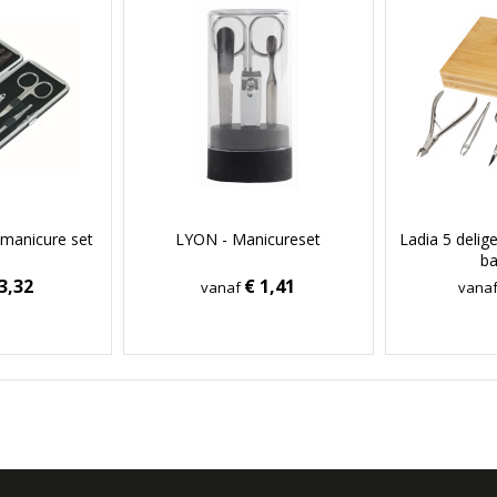
 manicure set
LYON - Manicureset
Ladia 5 delig
b
3,32
€ 1,41
vanaf
vana