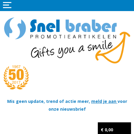
Home
Promotieartikelen
Promotietextiel
Sportkleding
Tassen
Thema's
Wapenschildjes, DT-hangers, Coins & Militaire items
Mis geen update, trend of actie meer,
meld je aan
voor
onze nieuwsbrief
Kerstpakketten
Tastingpakketten
€ 0,00