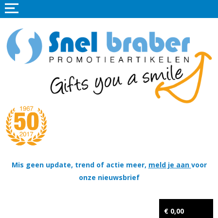
Home
Promotieartikelen
Promotietextiel
Sportkleding
Tassen
Thema's
Wapenschildjes, DT-hangers, Coins & Militaire items
Mis geen update, trend of actie meer,
meld je aan
voor
onze nieuwsbrief
Kerstpakketten
Tastingpakketten
€ 0,00