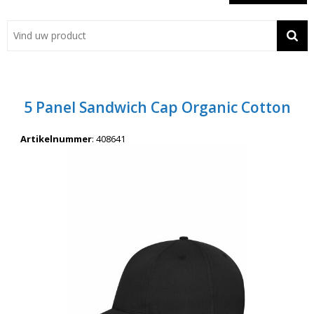
Showroom
Contact
Actie
5 Panel Sandwich Cap Organic Cotton
Wil je snel een advies? Bel nu 053-7920045 of 06-55731304
Artikelnummer
:
408641