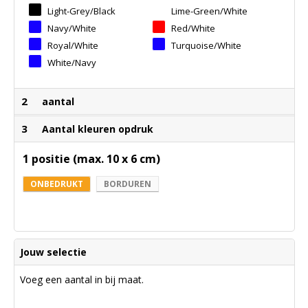
Light-Grey/black
Lime-Green/white
Navy/white
Red/white
Royal/white
Turquoise/white
White/navy
2
aantal
3
Aantal kleuren opdruk
1 positie (max. 10 x 6 cm)
ONBEDRUKT
BORDUREN
Jouw selectie
Voeg een aantal in bij maat.