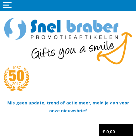
Home
Promotieartikelen
Promotietextiel
Sportkleding
Tassen
Thema's
Wapenschildjes, DT-hangers, Coins & Militaire items
Mis geen update, trend of actie meer,
meld je aan
voor
onze nieuwsbrief
Kerstpakketten
Tastingpakketten
€ 0,00