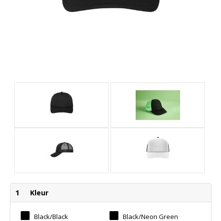
1
Kleur
Black/black
Black/neon Green