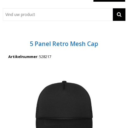
Showroom
Contact
Actie
5 Panel Retro Mesh Cap
Wil je snel een advies? Bel nu 053-7920045 of 06-55731304
Artikelnummer
:
528217