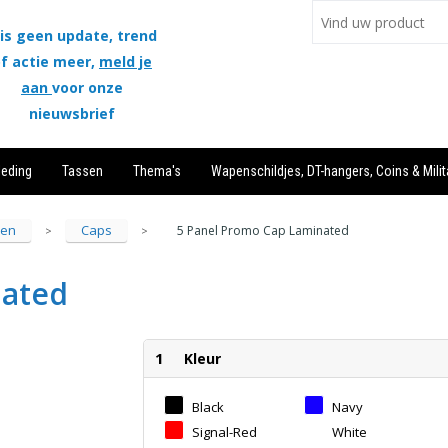
is geen update, trend
f actie meer,
meld je
aan
voor onze
nieuwsbrief
leding
Tassen
Thema's
Wapenschildjes, DT-hangers, Coins & Milit
sen
Caps
5 Panel Promo Cap Laminated
>
>
nated
1
Kleur
Black
Navy
Signal-Red
White