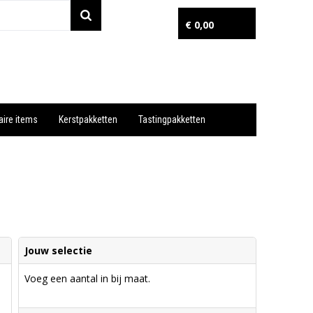
€ 0,00
aire items
Kerstpakketten
Tastingpakketten
Wil je snel een advies? Bel nu 053-7920045 of 06-55731304
Jouw selectie
Voeg een aantal in bij maat.