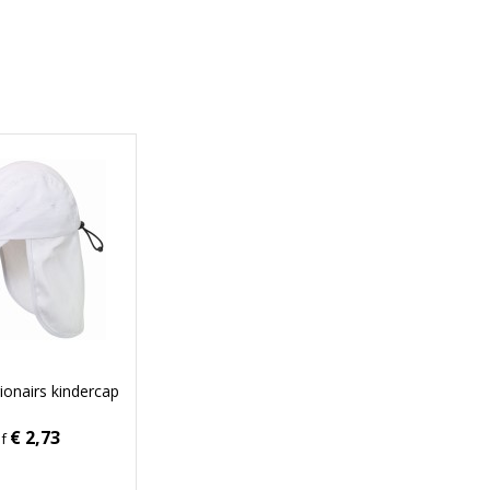
ionairs kindercap
€ 2,73
af