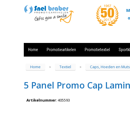
M
o
Home
Promotieartikelen
Promotietextiel
Sportk
Showroom
Contact
Actie
Home
Textiel
Caps, Hoeden en Mut
>
>
5 Panel Promo Cap Lami
Artikelnummer
:
405593