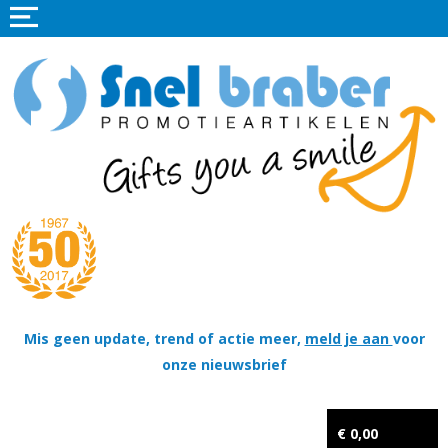
Home
Promotieartikelen
Promotietextiel
Sportkleding
Tassen
Thema's
Wapenschildjes, DT-hangers, Coins & Militaire items
Mis geen update, trend of actie meer,
meld je aan
voor
onze nieuwsbrief
Kerstpakketten
Tastingpakketten
€ 0,00