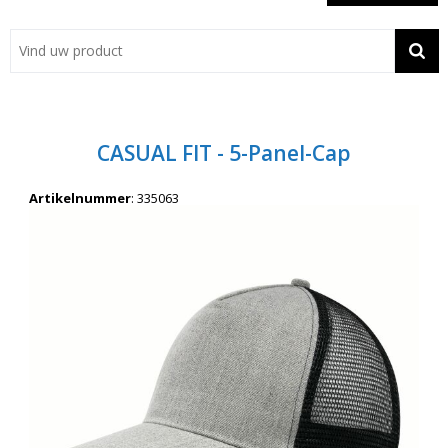
Showroom
Contact
Actie
CASUAL FIT - 5-Panel-Cap
Wil je snel een advies? Bel nu 053-7920045 of 06-55731304
Artikelnummer
:
335063