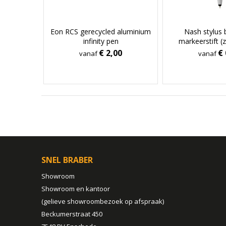
Eon RCS gerecycled aluminium
Nash stylus 
infinity pen
markeerstift (
€ 2,00
€ 
vanaf
vanaf
SNEL BRABER
Showroom
Showroom en kantoor
(gelieve showroombezoek op afspraak)
Beckumerstraat 450