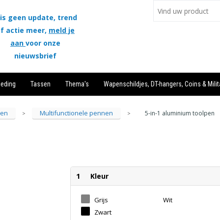
is geen update, trend
f actie meer,
meld je
aan
voor onze
nieuwsbrief
leding
Tassen
Thema's
Wapenschildjes, DT-hangers, Coins & Milit
ren
Multifunctionele pennen
5-in-1 aluminium toolpen
>
>
1
Kleur
Grijs
Wit
Zwart