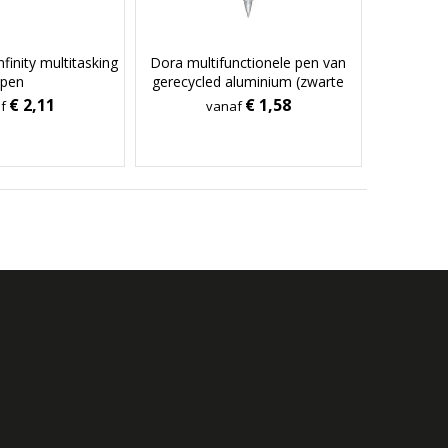
inity multitasking
Dora multifunctionele pen van
pen
gerecycled aluminium (zwarte
inkt)
€ 2,11
€ 1,58
af
vanaf