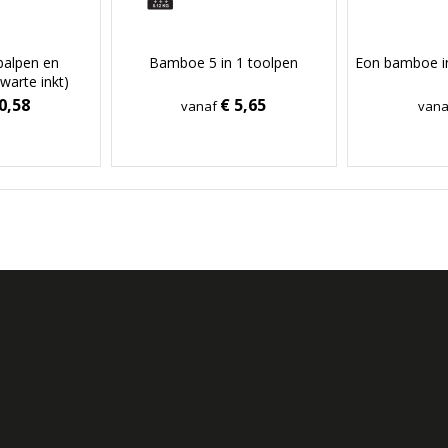
balpen en
Bamboe 5 in 1 toolpen
Eon bamboe inf
zwarte inkt)
0,58
€ 5,65
vanaf
van