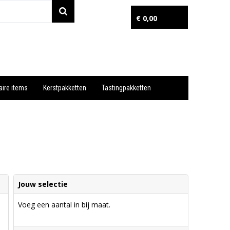
€ 0,00
aire items
Kerstpakketten
Tastingpakketten
Wil je snel een advies? Bel nu 053-7920045 of 06-55731304
Jouw selectie
Voeg een aantal in bij maat.