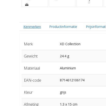
Kenmerken
Productinformatie
Prijsinformat
Merk
XD Collection
Gewicht
24.4 g
Materiaal
Aluminium
EAN-code
8714612106174
Kleur
grijs
Afmeting
1.3 x 15 cm