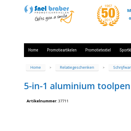
M
o
Home
Promotieartikelen
Promotietextiel
Sportk
Showroom
Contact
Actie
Home
Relatiegeschenken
Schrijfwa
>
>
5-in-1 aluminium toolpen
Artikelnummer
:
37711