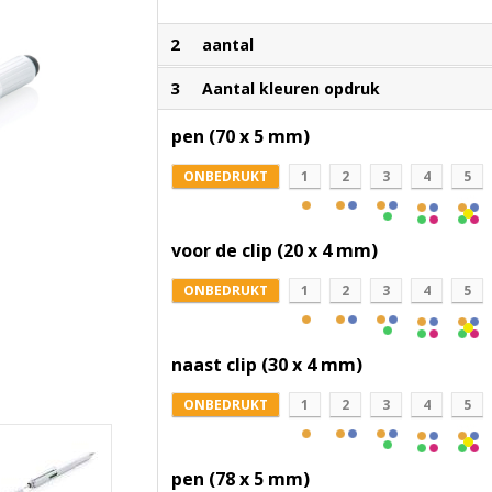
2
aantal
3
Aantal kleuren opdruk
pen (70 x 5 mm)
ONBEDRUKT
1
2
3
4
5
voor de clip (20 x 4 mm)
ONBEDRUKT
1
2
3
4
5
naast clip (30 x 4 mm)
ONBEDRUKT
1
2
3
4
5
pen (78 x 5 mm)