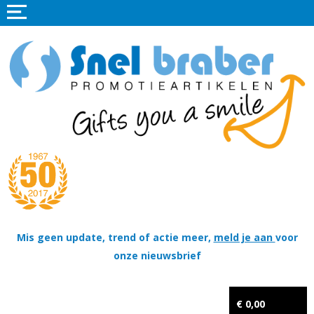
Home
Promotieartikelen
Promotietextiel
Sportkleding
Tassen
Thema's
Wapenschildjes, DT-hangers, Coins & Militaire items
Mis geen update, trend of actie meer,
meld je aan
voor
onze nieuwsbrief
Kerstpakketten
Tastingpakketten
€ 0,00