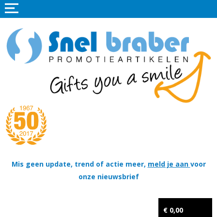
Home
Promotieartikelen
Promotietextiel
Sportkleding
Tassen
Thema's
Wapenschildjes, DT-hangers, Coins & Militaire items
Mis geen update, trend of actie meer,
meld je aan
voor
onze nieuwsbrief
Kerstpakketten
Tastingpakketten
€ 0,00