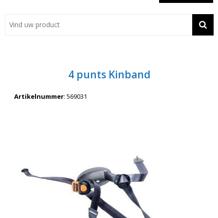
Showroom
Contact
Actie
4 punts Kinband
Wil je snel een advies? Bel nu 053-7920045 of 06-55731304
Artikelnummer
:
569031