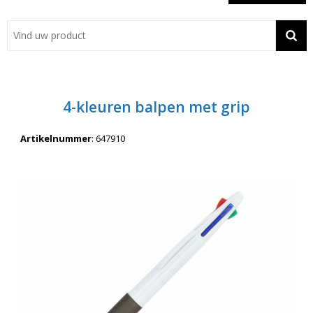
Showroom
Contact
Actie
4-kleuren balpen met grip
Wil je snel een advies? Bel nu 053-7920045 of 06-55731304
Artikelnummer
:
647910