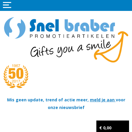
Home
Promotieartikelen
Promotietextiel
Sportkleding
Tassen
Thema's
Wapenschildjes, DT-hangers, Coins & Militaire items
Mis geen update, trend of actie meer,
meld je aan
voor
onze nieuwsbrief
Kerstpakketten
Tastingpakketten
€ 0,00