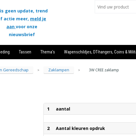
is geen update, trend
f actie meer,
meld je
aan
voor onze
nieuwsbrief
leding
Tassen
Thema's
Wapenschildjes, DT-hangers, Coins & Milit
n Gereedschap
Zaklampen
3W CREE zaklamp
>
>
1
aantal
2
Aantal kleuren opdruk