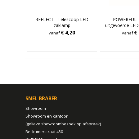
REFLECT - Telescoop LED
POWERFUL -
zaklamp
uitgevoerde LED
meta
€ 4,20
€ 
vanaf
vanaf
SNEL BRABER
Showroom
Showroom en kantoor
(gelieve showroombezoek op afspraak)
Beckumerstraat 450