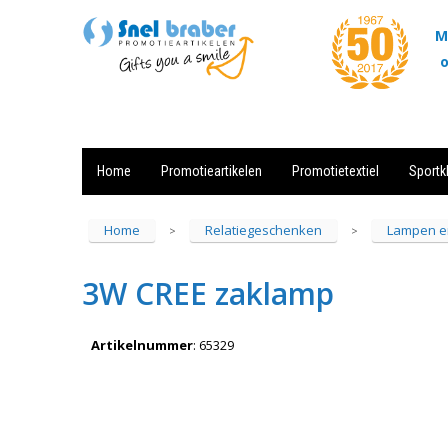
M
o
Home
Promotieartikelen
Promotietextiel
Sportk
Showroom
Contact
Actie
Home
Relatiegeschenken
Lampen e
>
>
3W CREE zaklamp
Artikelnummer
:
65329