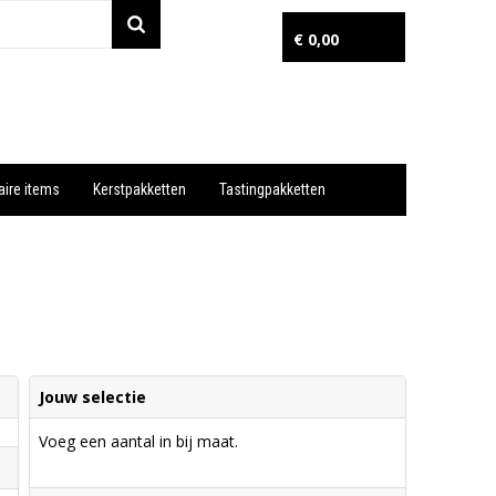
€ 0,00
aire items
Kerstpakketten
Tastingpakketten
Wil je snel een advies? Bel nu 053-7920045 of 06-55731304
Jouw selectie
Voeg een aantal in bij maat.