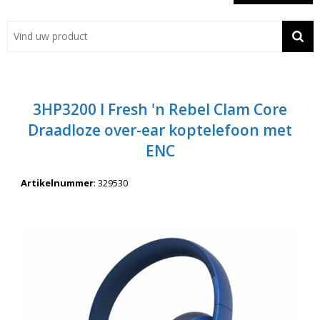
Showroom
Contact
Actie
3HP3200 I Fresh 'n Rebel Clam Core
Wil je snel een advies? Bel nu 053-7920045 of 06-55731304
Draadloze over-ear koptelefoon met
ENC
Artikelnummer
:
329530