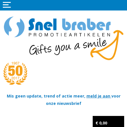
Home
Promotieartikelen
Promotietextiel
Sportkleding
Tassen
Thema's
Wapenschildjes, DT-hangers, Coins & Militaire items
Mis geen update, trend of actie meer,
meld je aan
voor
onze nieuwsbrief
Kerstpakketten
Tastingpakketten
€ 0,00