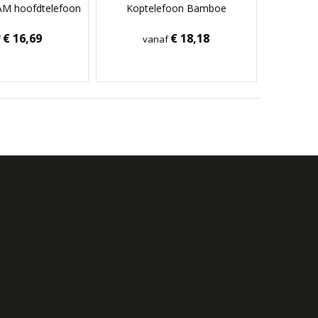
JAM hoofdtelefoon
Koptelefoon Bamboe
€ 16,69
€ 18,18
f
vanaf