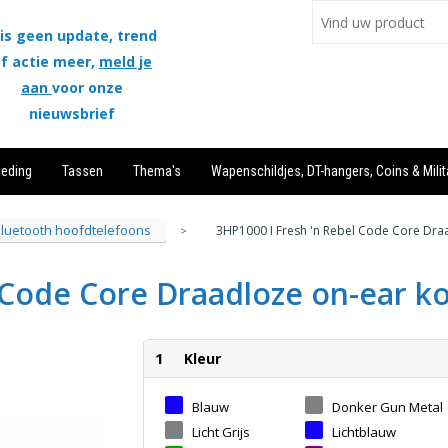
is geen update, trend
f actie meer,
meld je
aan
voor onze
nieuwsbrief
leding
Tassen
Thema's
Wapenschildjes, DT-hangers, Coins & Milit
luetooth hoofdtelefoons
3HP1000 I Fresh 'n Rebel Code Core Dra
>
 Code Core Draadloze on-ear k
1
Kleur
Blauw
Donker Gun Metal
Licht Grijs
Lichtblauw