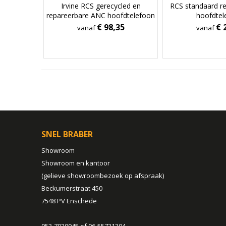
Irvine RCS gerecycled en
RCS standaard re
repareerbare ANC hoofdtelefoon
hoofdtel
€ 98,35
€ 
vanaf
vanaf
SNEL BRABER
Showroom
Showroom en kantoor
(gelieve showroombezoek op afspraak)
Beckumerstraat 450
7548 PV Enschede
053-7920045 of 06-55731304