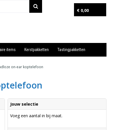
€ 0,00
aire items
Kerstpakketten
Tastingpakketten
Wil je snel een advies? Bel nu 053-7920045 of 06-55731304
adloze on-ear koptelefoon
optelefoon
Jouw selectie
Voeg een aantal in bij maat.