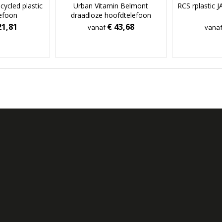
cycled plastic
Urban Vitamin Belmont
RCS rplastic 
efoon
draadloze hoofdtelefoon
21,81
€ 43,68
vanaf
vana