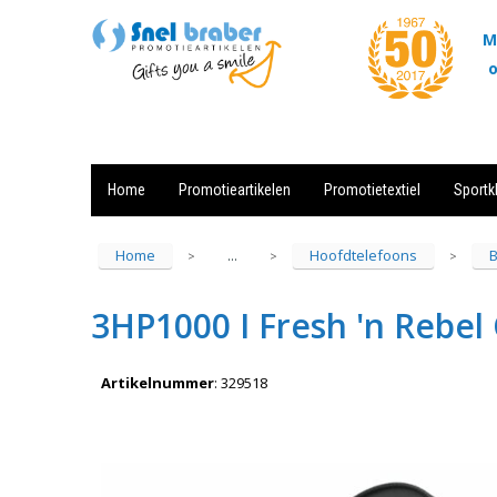
M
o
Home
Promotieartikelen
Promotietextiel
Sportk
Showroom
Contact
Actie
Home
Hoofdtelefoons
B
...
>
>
>
3HP1000 I Fresh 'n Rebel
Artikelnummer
:
329518