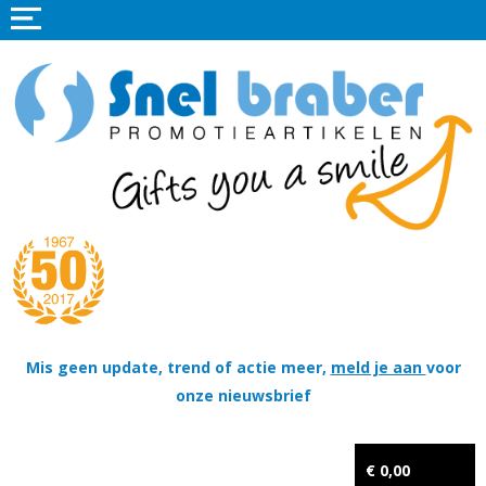
Home
Promotieartikelen
Promotietextiel
Sportkleding
Tassen
Thema's
Wapenschildjes, DT-hangers, Coins & Militaire items
Mis geen update, trend of actie meer,
meld je aan
voor
onze nieuwsbrief
Kerstpakketten
Tastingpakketten
€ 0,00