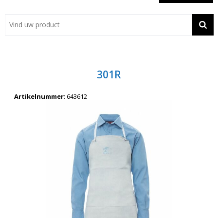
Showroom
Contact
Actie
301R
Wil je snel een advies? Bel nu 053-7920045 of 06-55731304
Artikelnummer
:
643612