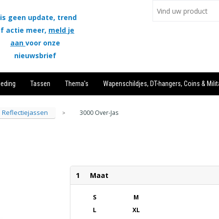
is geen update, trend
f actie meer,
meld je
aan
voor onze
nieuwsbrief
leding
Tassen
Thema's
Wapenschildjes, DT-hangers, Coins & Milit
Reflectiejassen
3000 Over-Jas
>
1
Maat
S
M
L
XL