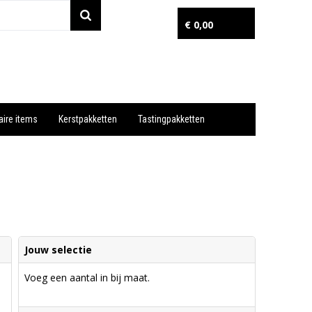
€ 0,00
aire items
Kerstpakketten
Tastingpakketten
Wil je snel een advies? Bel nu 053-7920045 of 06-55731304
Jouw selectie
Voeg een aantal in bij maat.