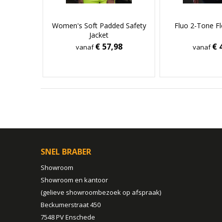
Women's Soft Padded Safety
Fluo 2-Tone Fl
Jacket
€ 57,98
€ 
vanaf
vanaf
SNEL BRABER
Showroom
Showroom en kantoor
(gelieve showroombezoek op afspraak)
Beckumerstraat 450
7548 PV Enschede