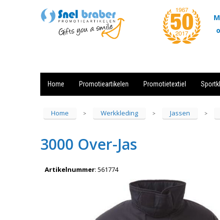
M
o
Home
Promotieartikelen
Promotietextiel
Sportk
Showroom
Contact
Actie
Home
Werkkleding
Jassen
>
>
>
3000 Over-Jas
Artikelnummer
:
561774