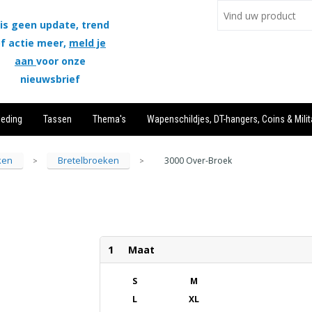
is geen update, trend
f actie meer,
meld je
aan
voor onze
nieuwsbrief
leding
Tassen
Thema's
Wapenschildjes, DT-hangers, Coins & Milit
ken
Bretelbroeken
3000 Over-Broek
>
>
1
Maat
S
M
L
XL