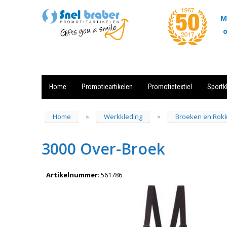
M
o
Home
Promotieartikelen
Promotietextiel
Sportk
Showroom
Contact
Actie
Home
Werkkleding
Broeken en Rok
>
>
3000 Over-Broek
Artikelnummer
:
561786