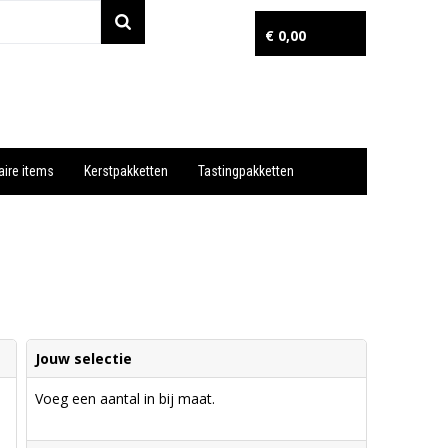
€ 0,00
aire items
Kerstpakketten
Tastingpakketten
Wil je snel een advies? Bel nu 053-7920045 of 06-55731304
Jouw selectie
Voeg een aantal in bij maat.