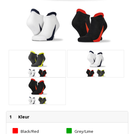
1
Kleur
Black/Red
Grey/Lime