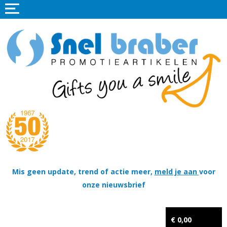
Home
Promotieartikelen
Promotietextiel
Sportkleding
Tassen
Thema's
Wapenschildjes, DT-hangers, Coins & Militaire items
Mis geen update, trend of actie meer,
meld je aan
voor
onze nieuwsbrief
Kerstpakketten
Tastingpakketten
€ 0,00