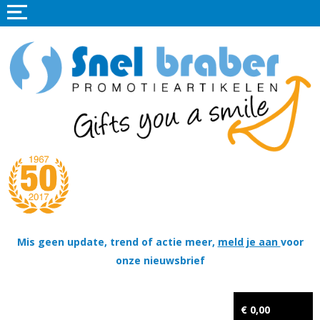
Home
Promotieartikelen
Promotietextiel
Sportkleding
Tassen
Thema's
Wapenschildjes, DT-hangers, Coins & Militaire items
Mis geen update, trend of actie meer,
meld je aan
voor
onze nieuwsbrief
Kerstpakketten
Tastingpakketten
€ 0,00