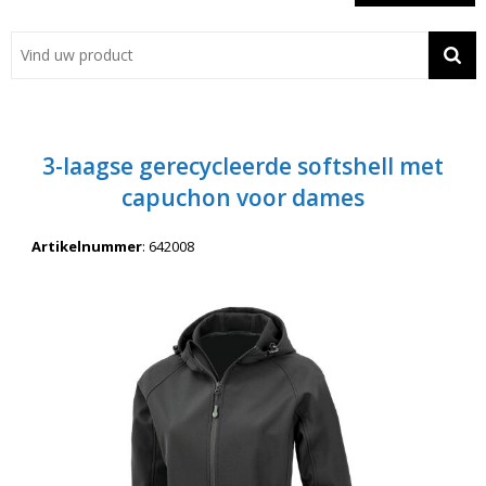
Showroom
Contact
Actie
3-laagse gerecycleerde softshell met
Wil je snel een advies? Bel nu 053-7920045 of 06-55731304
capuchon voor dames
Artikelnummer
:
642008