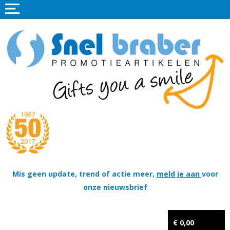
Home
Promotieartikelen
Promotietextiel
Sportkleding
Tassen
Thema's
Wapenschildjes, DT-hangers, Coins & Militaire items
Mis geen update, trend of actie meer,
meld je aan
voor
onze nieuwsbrief
Kerstpakketten
Tastingpakketten
€ 0,00