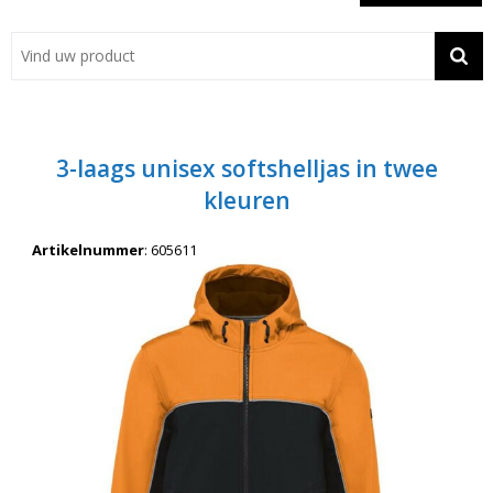
Showroom
Contact
Actie
3-laags unisex softshelljas in twee
Wil je snel een advies? Bel nu 053-7920045 of 06-55731304
kleuren
Artikelnummer
:
605611