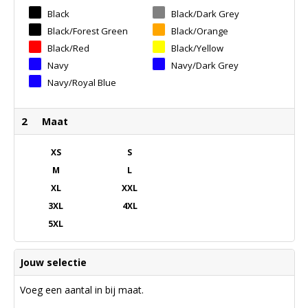
Black
Black/dark Grey
Black/forest Green
Black/orange
Black/red
Black/yellow
Navy
Navy/dark Grey
Navy/royal Blue
2
Maat
XS
S
M
L
XL
XXL
3XL
4XL
5XL
Jouw selectie
Voeg een aantal in bij maat.