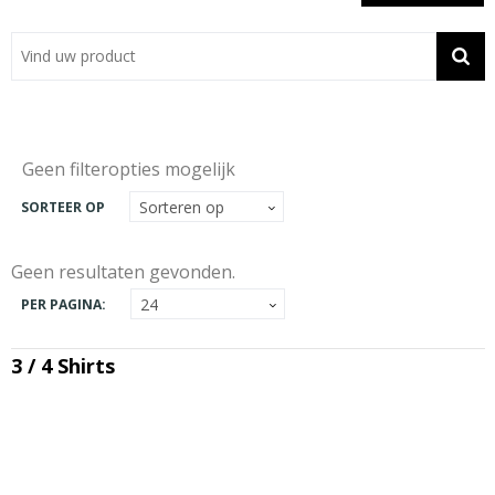
Showroom
Contact
Actie
Geen filteropties mogelijk
Wil je snel een advies? Bel nu 053-7920045 of 06-55731304
SORTEER OP
Geen resultaten gevonden.
PER PAGINA:
3 / 4 Shirts