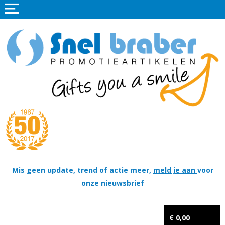
Home
Promotieartikelen
Promotietextiel
Sportkleding
Tassen
Thema's
Wapenschildjes, DT-hangers, Coins & Militaire items
Mis geen update, trend of actie meer,
meld je aan
voor
onze nieuwsbrief
Kerstpakketten
Tastingpakketten
€ 0,00