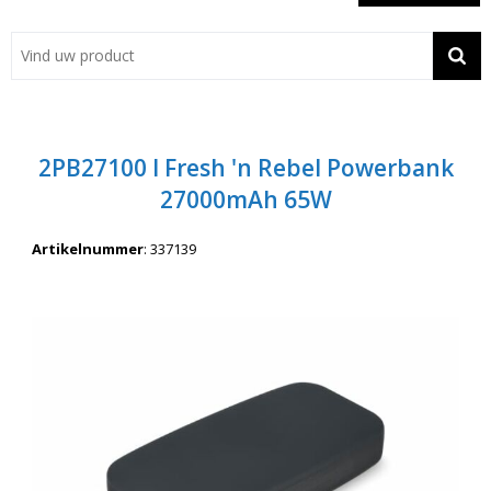
Showroom
Contact
Actie
2PB27100 I Fresh 'n Rebel Powerbank
Wil je snel een advies? Bel nu 053-7920045 of 06-55731304
27000mAh 65W
Artikelnummer
:
337139