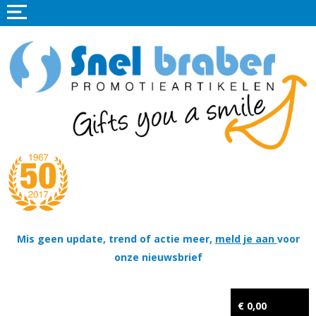
Home
Promotieartikelen
Promotietextiel
Sportkleding
Tassen
Thema's
Wapenschildjes, DT-hangers, Coins & Militaire items
Mis geen update, trend of actie meer,
meld je aan
voor
onze nieuwsbrief
Kerstpakketten
Tastingpakketten
€ 0,00