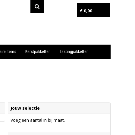
€ 0,00
aire items
Kerstpakketten
Tastingpakketten
Wil je snel een advies? Bel nu 053-7920045 of 06-55731304
Jouw selectie
Voeg een aantal in bij maat.