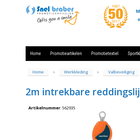
M
o
Home
Promotieartikelen
Promotietextiel
Sportk
Showroom
Contact
Actie
Home
Werkkleding
Valbeveiliging
>
>
2m intrekbare reddingsli
Artikelnummer
:
562935