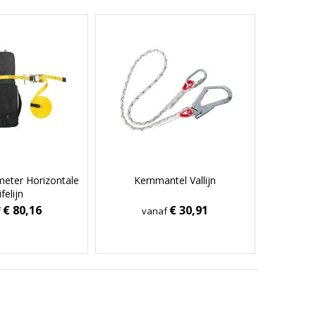
 meter Horizontale
Kernmantel Vallijn
ifelijn
€ 80,16
€ 30,91
f
vanaf