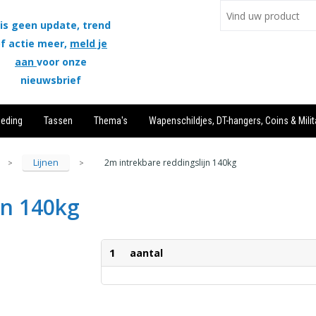
is geen update, trend
f actie meer,
meld je
aan
voor onze
nieuwsbrief
leding
Tassen
Thema's
Wapenschildjes, DT-hangers, Coins & Milit
Lijnen
2m intrekbare reddingslijn 140kg
>
>
jn 140kg
1
aantal