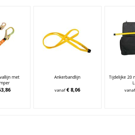
vallijn met
Ankerbandlijn
Tijdelijke 20
mper
L
53,86
€ 8,06
vanaf
vana