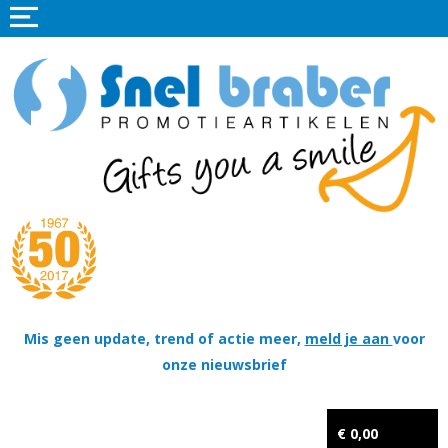
Home
Promotieartikelen
Promotietextiel
Sportkleding
Tassen
Thema's
Wapenschildjes, DT-hangers, Coins & Militaire items
Mis geen update, trend of actie meer,
meld je aan
voor
onze nieuwsbrief
Kerstpakketten
Tastingpakketten
€ 0,00