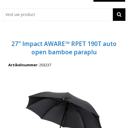
Showroom
Contact
Actie
27" Impact AWARE™ RPET 190T auto
Wil je snel een advies? Bel nu 053-7920045 of 06-55731304
open bamboe paraplu
Artikelnummer
:
203237