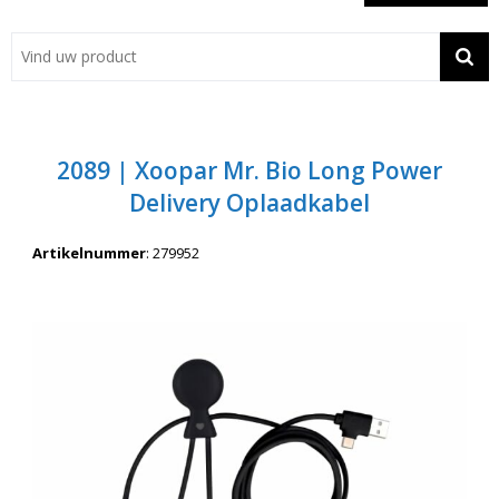
Showroom
Contact
Actie
2089 | Xoopar Mr. Bio Long Power
Wil je snel een advies? Bel nu 053-7920045 of 06-55731304
Delivery Oplaadkabel
Artikelnummer
:
279952