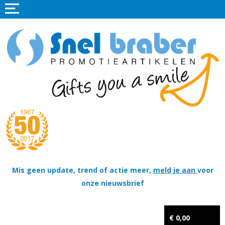
Home
Promotieartikelen
Promotietextiel
Sportkleding
Tassen
Thema's
Wapenschildjes, DT-hangers, Coins & Militaire items
Mis geen update, trend of actie meer,
meld je aan
voor
onze nieuwsbrief
Kerstpakketten
Tastingpakketten
€ 0,00